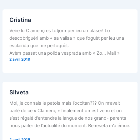
Cristina
Veire lo Clamenç es totjorn per ieu un plaser! Lo
descobriguèri amb « sa valisa » que foguèt per ieu una
esclairida que me pertoquèt.
Avèm passat una polida vesprada amb « Zo… Mai! »
2 avril 2019
Silveta
Moi, je connais le patois mais l’occitan??? On m’avait
parlé de ce « Clamenç » finalement on est venu et on
s’est régalé d’entendre la langue de nos grand- parents
nous parler de l’actualité du moment. Beneseta m’a émue.
2 avril 2019