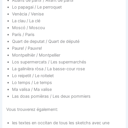
Abans de partir / Avant de partir
Lo papagai / Le perroquet
Venècia / Venise
La clau / La clé
Moscó / Moscou
París / Paris
Quart de deputat / Quart de député
Paure! / Pauvre!
Montpelhièr / Montpellier
Los supermercats / Les supermarchés
La galinièra ròsa / La basse-cour rose
Lo reipetit / Le roitelet
Lo temps / Le temps
Ma valisa / Ma valise
Las doas pomièras / Les deux pommiers
Vous trouverez également:
les textes en occitan de tous les sketchs avec une