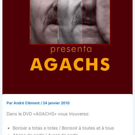
Par
André Clément
/
24 janvier 2010
Dans le DVD «AGACHS» vous trouverez:
Bonser a totas e totes / Bonsoir à toutes et à tous