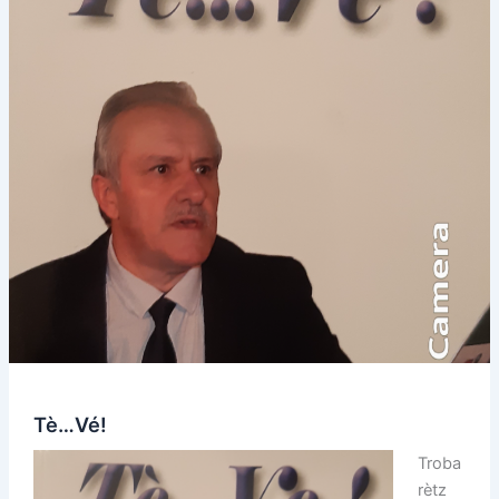
Tè…Vé!
Troba
rètz