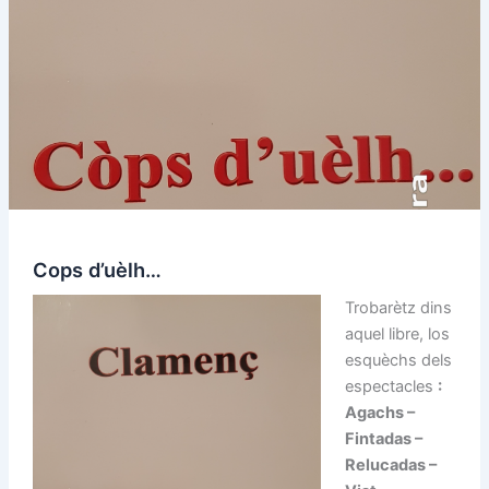
Cops d’uèlh…
Trobarètz dins
aquel libre, los
esquèchs dels
espectacles
:
Agachs –
Fintadas –
Relucadas –