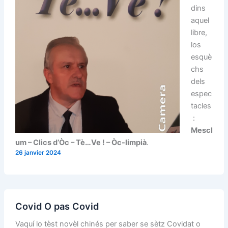
dins
aquel
libre,
los
esquè
chs
dels
espec
tacles
:
Mescl
um – Clics d’Òc – Tè…Ve ! – Òc-limpià
.
26 janvier 2024
Covid O pas Covid
Vaquí lo tèst novèl chinés per saber se sètz Covidat o