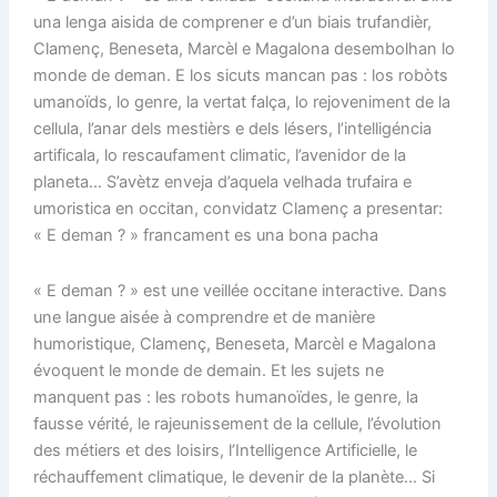
una lenga aisida de comprener e d’un biais trufandièr,
Clamenç, Beneseta, Marcèl e Magalona desembolhan lo
monde de deman. E los sicuts mancan pas : los robòts
umanoïds, lo genre, la vertat falça, lo rejoveniment de la
cellula, l’anar dels mestièrs e dels lésers, l’intelligéncia
artificala, lo rescaufament climatic, l’avenidor de la
planeta… S’avètz enveja d’aquela velhada trufaira e
umoristica en occitan, convidatz Clamenç a presentar:
« E deman ? » francament es una bona pacha
« E deman ? » est une veillée occitane interactive. Dans
une langue aisée à comprendre et de manière
humoristique, Clamenç, Beneseta, Marcèl e Magalona
évoquent le monde de demain. Et les sujets ne
manquent pas : les robots humanoïdes, le genre, la
fausse vérité, le rajeunissement de la cellule, l’évolution
des métiers et des loisirs, l’Intelligence Artificielle, le
réchauffement climatique, le devenir de la planète… Si