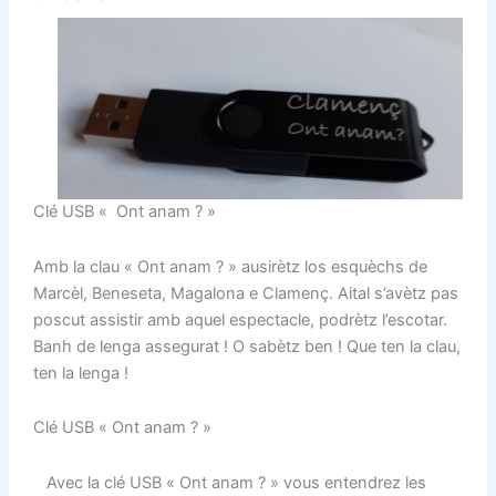
Clé USB « Ont anam ? »
Amb la clau « Ont anam ? » ausirètz los esquèchs de
Marcèl, Beneseta, Magalona e Clamenç. Aital s’avètz pas
poscut assistir amb aquel espectacle, podrètz l’escotar.
Banh de lenga assegurat ! O sabètz ben ! Que ten la clau,
ten la lenga !
Clé USB « Ont anam ? »
Avec la clé USB « Ont anam ? » vous entendrez les