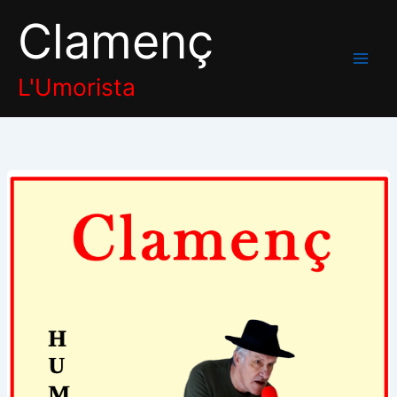
Aller
Clamenç
au
contenu
L'Umorista