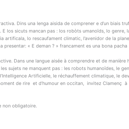
activa. Dins una lenga aisida de comprener e d’un biais tru
os sicuts mancan pas : los robòts umanoïds, lo genre, la v
éncia artificala, lo rescaufament climatic, l’avenidor de la pl
 a presentar: « E deman ? » francament es una bona pacha
ractive. Dans une langue aisée à comprendre et de manière
s sujets ne manquent pas : les robots humanoïdes, le genre,
, l’Intelligence Artificielle, le réchauffement climatique, le 
 moment de rire et d’humour en occitan, invitez Clamenç à 
e non obligatoire.