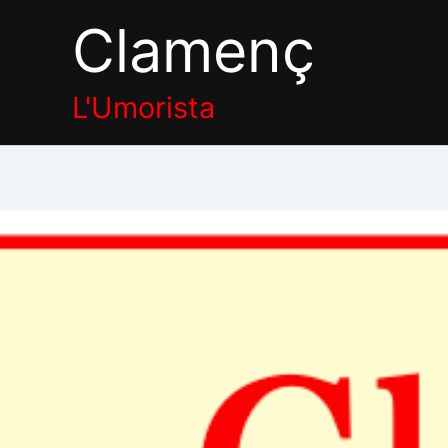
Aller
Clamenç
au
contenu
L'Umorista