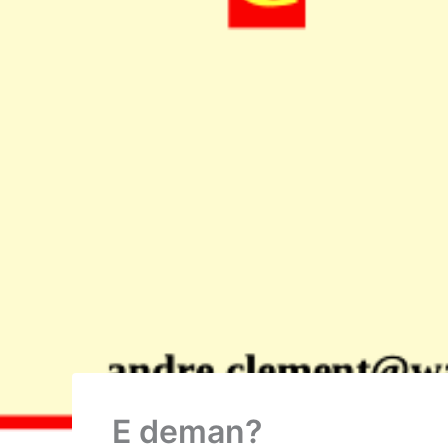
E deman?