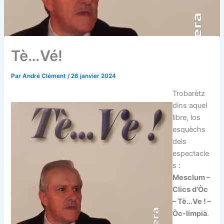
Tè…Vé!
Par
André Clément
/
26 janvier 2024
Trobarètz
dins aquel
libre, los
esquèchs
dels
espectacle
s :
Mesclum –
Clics d’Òc
– Tè…Ve ! –
Òc-limpià
.