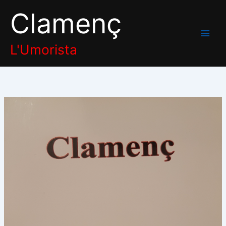
Aller
Clamenç
au
contenu
L'Umorista