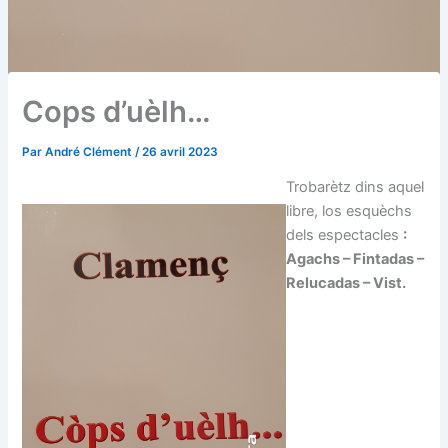
Cops d’uèlh…
Par
André Clément
/
26 avril 2023
Trobarètz dins aquel
libre, los esquèchs
dels espectacles
:
Agachs – Fintadas –
Relucadas – Vist.