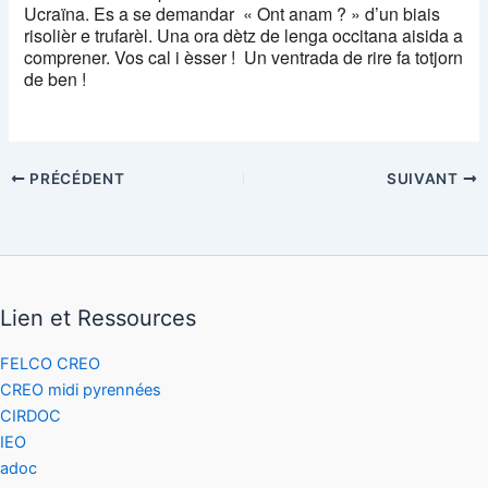
Ucraïna. Es a se demandar
« Ont anam ? » d’un biais
risolièr e trufarèl. Una ora dètz de lenga occitana aisida a
comprener. Vos cal i èsser !
Un ventrada de rire fa totjorn
de ben !
PRÉCÉDENT
SUIVANT
Lien et Ressources
FELCO CREO
CREO midi pyrennées
CIRDOC
IEO
adoc