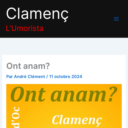
Aller
Clamenç
au
contenu
L'Umorista
Ont anam?
Par
André Clément
/
11 octobre 2024