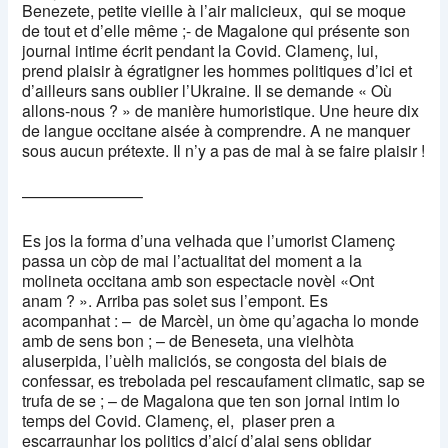
Benezete, petite vieille à l’air malicieux,
qui se moque
de tout et d’elle même ;- de Magalone qui présente son
journal intime écrit pendant la Covid. Clamenç, lui,
prend plaisir à égratigner les hommes politiques d’ici et
d’ailleurs sans oublier l’Ukraine. Il se demande « Où
allons-nous ? » de manière humoristique. Une heure dix
de langue occitane aisée à comprendre. A ne manquer
sous aucun prétexte. Il n’y a pas de mal à se faire plaisir !
———————–
Es jos la forma d’una velhada que l’umorist Clamenç
passa un còp de mai l’actualitat del moment a la
molineta occitana amb son espectacle novèl «Ont
anam ? ». Arriba pas solet sus l’empont. Es
acompanhat : –
de Marcèl, un òme qu’agacha lo monde
amb de sens bon ; – de Beneseta, una vielhòta
aluserpida, l’uèlh maliciós, se congosta del biais de
confessar, es trebolada pel rescaufament climatic, sap se
trufa de se ; – de Magalona que ten son jornal intim lo
temps del Covid. Clamenç, el,
plaser pren a
escarraunhar los politics d’aicí d’alai sens oblidar