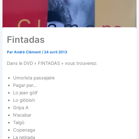
Fintadas
Par
André Clément
/
24 avril 2013
Dans le DVD « FINTADAS » vous trouverez:
Umorista passejaire
Pagar per…
Lo jean gòlf
Lo glòbish
Gripa A
N’acabar
Talgò
Copenaga
La retirada