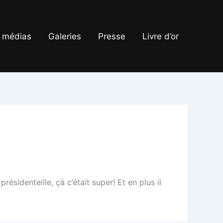
 médias
Galeries
Presse
Livre d’or
résidenteille, çà c’était super! Et en plus il