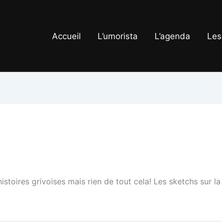
Accueil
L’umorista
L’agenda
Les
istoires grivoises mais rien de tout cela! Les sketchs sur la p